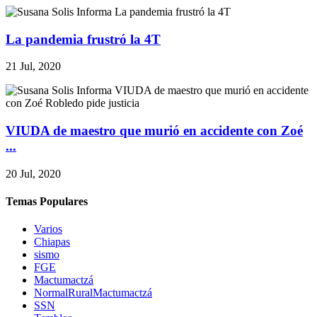
La pandemia frustró la 4T
21 Jul, 2020
VIUDA de maestro que murió en accidente con Zoé
...
20 Jul, 2020
Temas Populares
Varios
Chiapas
sismo
FGE
Mactumactzá
NormalRuralMactumactzá
SSN