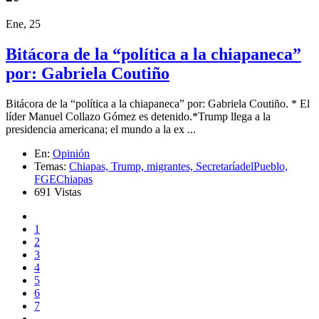
Ene, 25
Bitácora de la “política a la chiapaneca”
por: Gabriela Coutiño
Bitácora de la “política a la chiapaneca” por: Gabriela Coutiño. * El
líder Manuel Collazo Gómez es detenido.*Trump llega a la
presidencia americana; el mundo a la ex ...
En:
Opinión
Temas:
Chiapas,
Trump,
migrantes,
SecretaríadelPueblo,
FGEChiapas
691 Vistas
1
2
3
4
5
6
7
...