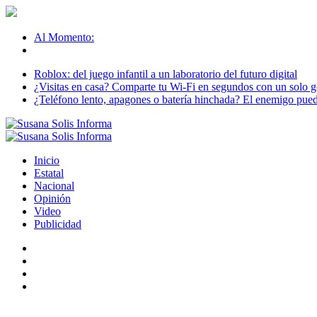
Al Momento:
Roblox: del juego infantil a un laboratorio del futuro digital
¿Visitas en casa? Comparte tu Wi-Fi en segundos con un solo ge
¿Teléfono lento, apagones o batería hinchada? El enemigo puede
Inicio
Estatal
Nacional
Opinión
Video
Publicidad