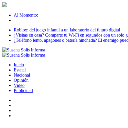
Al Momento:
Roblox: del juego infantil a un laboratorio del futuro digital
¿Visitas en casa? Comparte tu Wi-Fi en segundos con un solo ge
¿Teléfono lento, apagones o batería hinchada? El enemigo puede
Inicio
Estatal
Nacional
Opinión
Video
Publicidad