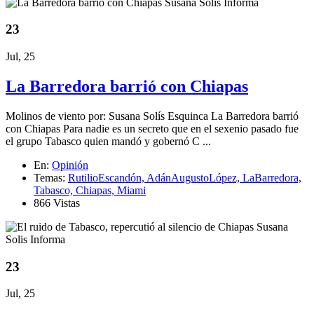
23
Jul, 25
La Barredora barrió con Chiapas
Molinos de viento por: Susana Solís Esquinca La Barredora barrió
con Chiapas Para nadie es un secreto que en el sexenio pasado fue
el grupo Tabasco quien mandó y gobernó C ...
En:
Opinión
Temas:
RutilioEscandón,
AdánAugustoLópez,
LaBarredora,
Tabasco,
Chiapas,
Miami
866 Vistas
23
Jul, 25