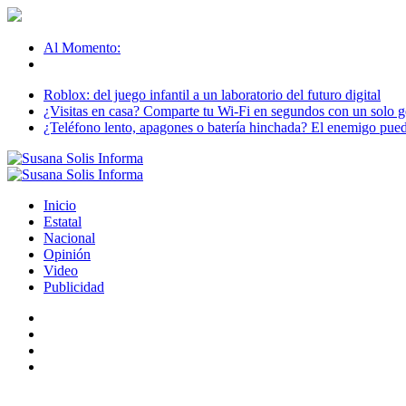
Al Momento:
Roblox: del juego infantil a un laboratorio del futuro digital
¿Visitas en casa? Comparte tu Wi-Fi en segundos con un solo ge
¿Teléfono lento, apagones o batería hinchada? El enemigo puede
Inicio
Estatal
Nacional
Opinión
Video
Publicidad