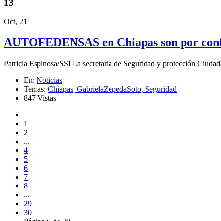
13
Oct, 21
AUTOFEDENSAS en Chiapas son por conflic
Patricia Espinosa/SSI La secretaria de Seguridad y protección Ciudad
En:
Noticias
Temas:
Chiapas,
GabrielaZepedaSoto,
Seguridad
847 Vistas
1
2
...
4
5
6
7
8
...
29
30