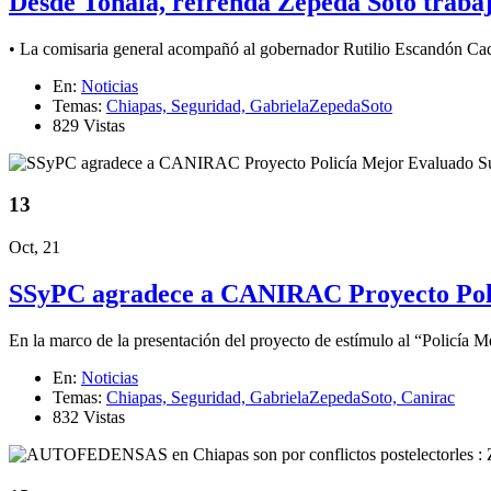
Desde Tonalá, refrenda Zepeda Soto trabajo
• La comisaria general acompañó al gobernador Rutilio Escandón Caden
En:
Noticias
Temas:
Chiapas,
Seguridad,
GabrielaZepedaSoto
829 Vistas
13
Oct, 21
SSyPC agradece a CANIRAC Proyecto Pol
En la marco de la presentación del proyecto de estímulo al “Policía 
En:
Noticias
Temas:
Chiapas,
Seguridad,
GabrielaZepedaSoto,
Canirac
832 Vistas