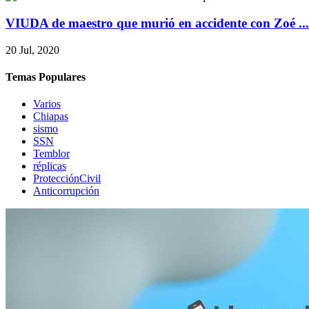
VIUDA de maestro que murió en accidente con Zoé ...
20 Jul, 2020
Temas Populares
Varios
Chiapas
sismo
SSN
Temblor
réplicas
ProtecciónCivil
Anticorrupción