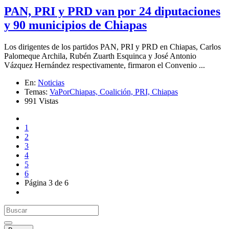
PAN, PRI y PRD van por 24 diputaciones
y 90 municipios de Chiapas
Los dirigentes de los partidos PAN, PRI y PRD en Chiapas, Carlos
Palomeque Archila, Rubén Zuarth Esquinca y José Antonio
Vázquez Hernández respectivamente, firmaron el Convenio ...
En:
Noticias
Temas:
VaPorChiapas,
Coalición,
PRI,
Chiapas
991 Vistas
1
2
3
4
5
6
Página 3 de 6