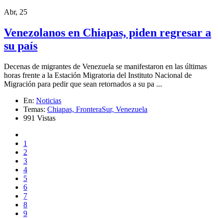
Abr, 25
Venezolanos en Chiapas, piden regresar a
su país
Decenas de migrantes de Venezuela se manifestaron en las últimas
horas frente a la Estación Migratoria del Instituto Nacional de
Migración para pedir que sean retornados a su pa ...
En:
Noticias
Temas:
Chiapas,
FronteraSur,
Venezuela
991 Vistas
1
2
3
4
5
6
7
8
9