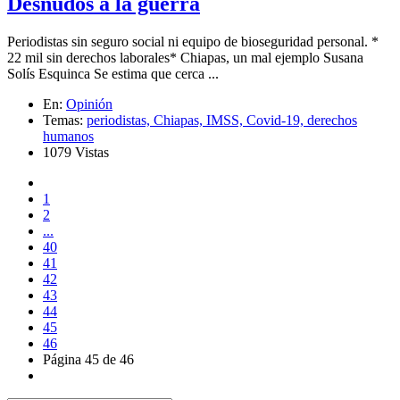
Desnudos a la guerra
Periodistas sin seguro social ni equipo de bioseguridad personal. *
22 mil sin derechos laborales* Chiapas, un mal ejemplo Susana
Solís Esquinca Se estima que cerca ...
En:
Opinión
Temas:
periodistas,
Chiapas,
IMSS,
Covid-19,
derechos
humanos
1079 Vistas
1
2
...
40
41
42
43
44
45
46
Página 45 de 46