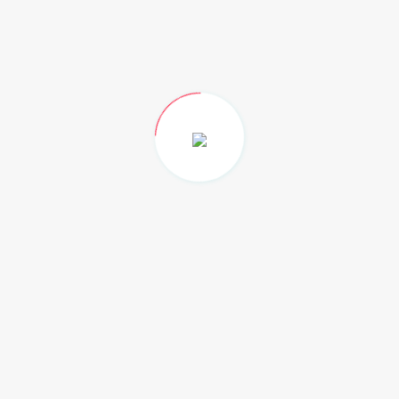
Categorias
Noticias
(6119)
Nacional
(144)
Opinión
(469)
Al Momento
(34)
Video
(10)