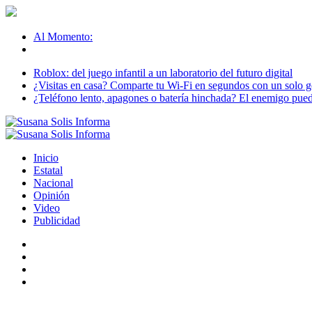
Al Momento:
Roblox: del juego infantil a un laboratorio del futuro digital
¿Visitas en casa? Comparte tu Wi-Fi en segundos con un solo ge
¿Teléfono lento, apagones o batería hinchada? El enemigo puede
Inicio
Estatal
Nacional
Opinión
Video
Publicidad