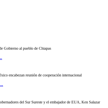
..
..