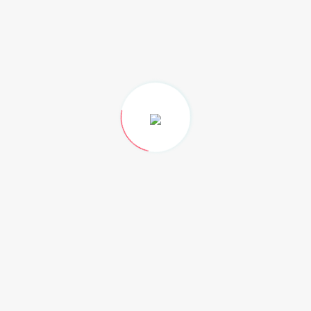
n la lucha de mujeres como Rosario Castellanos,
cumplir con un requisito, sino porque se reconoce su
án ubicadas en espacios de decisión, sin ninguna
manera seria a favor del desarrollo de la entidad”,
 y la contribución de las chiapanecas a favor del
a y parte de su adolescencia en Comitán, Chiapas,
 desempeñaba como embajadora de México en Israel;
eriodista y docente, su obra la coloca como un voz