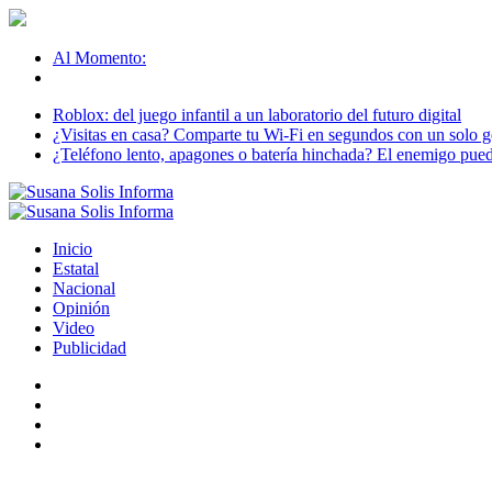
Al Momento:
Roblox: del juego infantil a un laboratorio del futuro digital
¿Visitas en casa? Comparte tu Wi-Fi en segundos con un solo ge
¿Teléfono lento, apagones o batería hinchada? El enemigo puede
Inicio
Estatal
Nacional
Opinión
Video
Publicidad