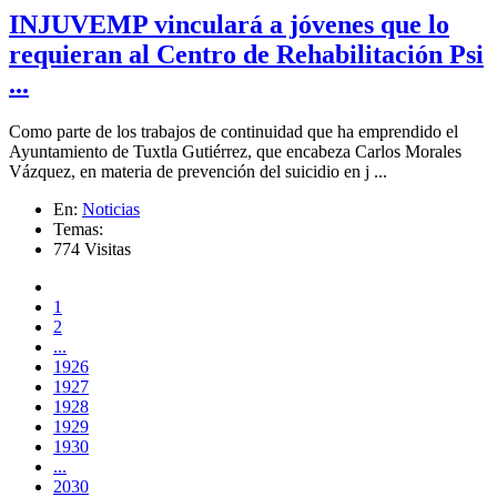
INJUVEMP vinculará a jóvenes que lo
requieran al Centro de Rehabilitación Psi
...
Como parte de los trabajos de continuidad que ha emprendido el
Ayuntamiento de Tuxtla Gutiérrez, que encabeza Carlos Morales
Vázquez, en materia de prevención del suicidio en j ...
En:
Noticias
Temas:
774 Visitas
1
2
...
1926
1927
1928
1929
1930
...
2030